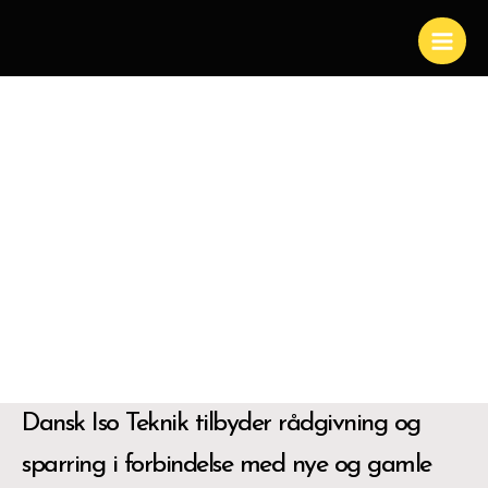
Rådgivning
Skip
to
Main
content
Men
Dansk Iso Teknik tilbyder rådgivning og
sparring i forbindelse med nye og gamle